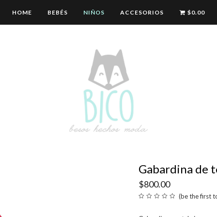
HOME
BEBÉS
NIÑOS
ACCESORIOS
$
0.00
Gabardina de t
$
800.00
(
be the first 
Valorado
en
0