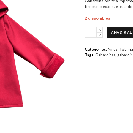
Gabardina con tela impermeab
de
5
tiene un efecto que, cuando 
2 disponibles
Gabardina
AÑADIR AL
de
tela
mágica
Categories:
Niños
,
Tela má
roja
Tags:
Gabardinas
,
gabardin
cantidad