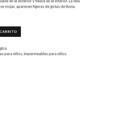
le en el exterior y fleece en el interior. La tela
se mojar, aparecen figuras de gotas de lluvia.
 CARRITO
gica
as para niños
,
impermeables para niños