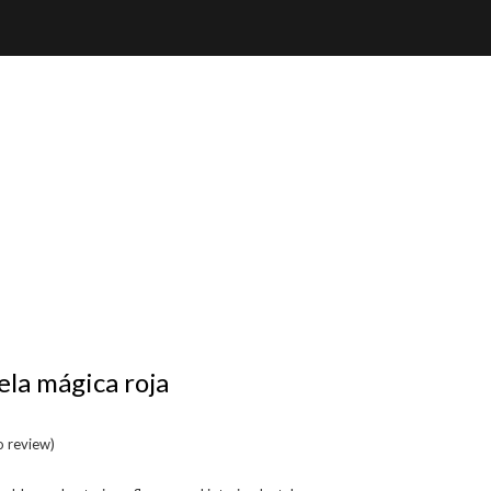
ela mágica roja
to review
)