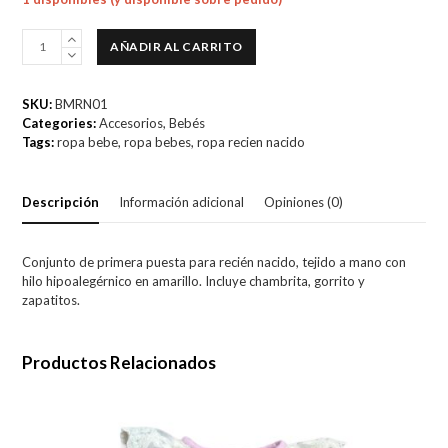
Primer
AÑADIR AL CARRITO
puesta
recién
nacido
SKU:
BMRN01
cantidad
Categories:
Accesorios
,
Bebés
Tags:
ropa bebe
,
ropa bebes
,
ropa recien nacido
Descripción
Información adicional
Opiniones (0)
Conjunto de primera puesta para recién nacido, tejido a mano con
hilo hipoalegérnico en amarillo. Incluye chambrita, gorrito y
zapatitos.
Productos Relacionados