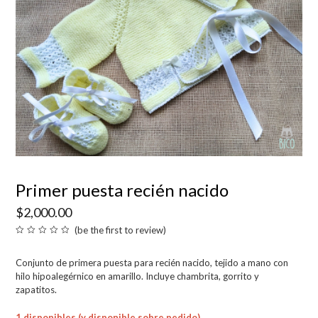
Primer puesta recién nacido
$
2,000.00
(
be the first to review
)
Valorado
en
0
Conjunto de primera puesta para recién nacido, tejido a mano con
de
5
hilo hipoalegérnico en amarillo. Incluye chambrita, gorrito y
zapatitos.
1 disponibles (y disponible sobre pedido)