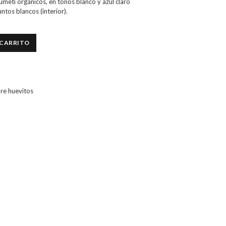
umeti orgánicos, en tonos blanco y azul claro
untos blancos (interior).
 CARRITO
re huevitos