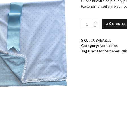
Cubre huevito en piqué y pl
de
5
(exterior) y azul claro con p
Cubre
AÑADIR AL
huevito
azul
claro
SKU:
CUBREAZUL
de
Category:
Accesorios
estrellitas
Tags:
accesorios bebes
,
cub
cantidad