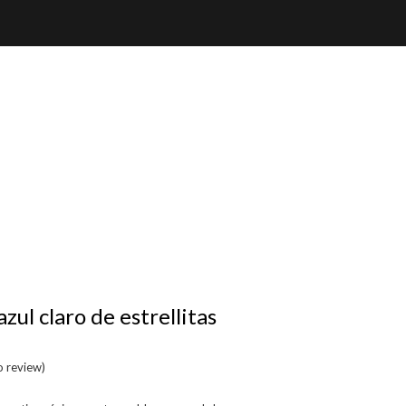
zul claro de estrellitas
to review
)